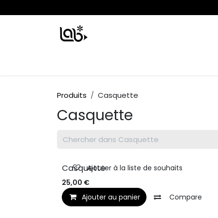
Se rendre au contenu
Boutique
Produits
Casquette
Casquette
Nouveau !
Casquette
Ajouter à la liste de souhaits
25,00
€
Ajouter au panier
Compare