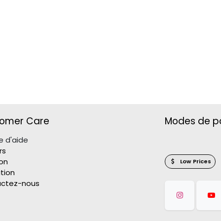
omer Care
Modes de p
e d'aide
rs
son
Low Prices
tion
ctez-nous